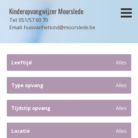
Kinderopvangwijzer Moorslede
Tel:
051/57 60 70
Email:
huisvanhetkind@moorslede.be
Leeftijd
Alles
Type opvang
Alles
Tijdstip opvang
Alles
Locatie
Alles