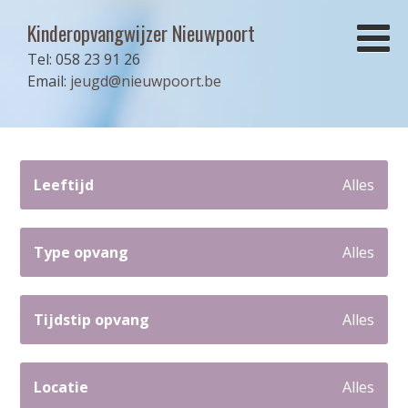
Kinderopvangwijzer Nieuwpoort
Tel: 058 23 91 26
Email:
jeugd@nieuwpoort.be
Leeftijd
Alles
Type opvang
Alles
Tijdstip opvang
Alles
Locatie
Alles