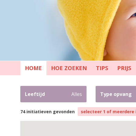
HOME
HOE ZOEKEN
TIPS
PRIJS
Leeftijd
Alles
Type opvang
74 initiatieven gevonden
selecteer 1 of meerdere 